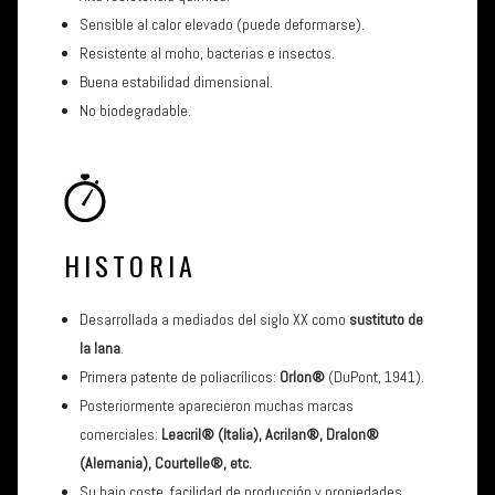
Sensible al calor elevado (puede deformarse).
Resistente al moho, bacterias e insectos.
Buena estabilidad dimensional.
No biodegradable.
HISTORIA
Desarrollada a mediados del siglo XX como
sustituto de
la lana
.
Primera patente de poliacrílicos:
Orlon®
(DuPont, 1941).
Posteriormente aparecieron muchas marcas
comerciales:
Leacril® (Italia), Acrilan®, Dralon®
(Alemania), Courtelle®, etc.
Su bajo coste, facilidad de producción y propiedades