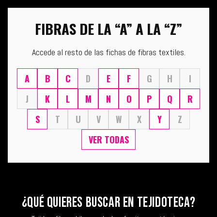
FIBRAS DE LA “A” A LA “Z”
Accede al resto de las fichas de fibras textiles.
A
B
C
D
E
F
G
H
I
J
K
L
M
N
O
P
Q
R
S
T
U
V
W
X
Y
Z
VER TODAS
¿QUÉ QUIERES BUSCAR EN TEJIDOTECA?